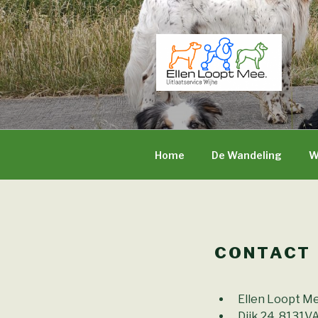
Naar
de
inhoud
springen
ELLEN LOO
Uitlaatservice Wijhe
Home
De Wandeling
W
CONTACT
Ellen Loopt Me
Dijk 24, 8131V