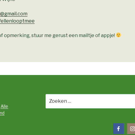
e@gmail.com
/ellenlooptmee
f opmerking, stuur me gerust een mailtje of appje!
Zoeken
naar:
|
Alle
and