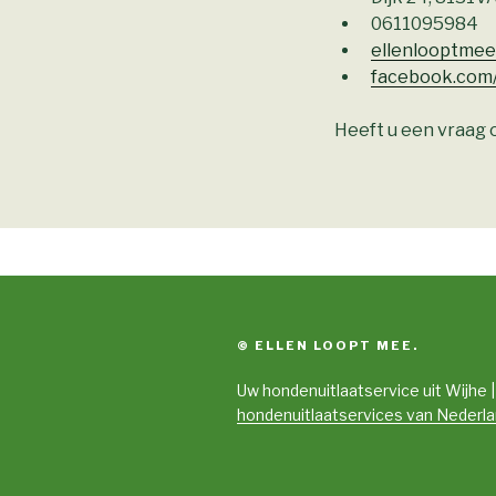
0611095984
ellenlooptme
facebook.com
Heeft u een vraag o
© ELLEN LOOPT MEE.
Uw hondenuitlaatservice uit Wijhe 
hondenuitlaatservices van Nederl