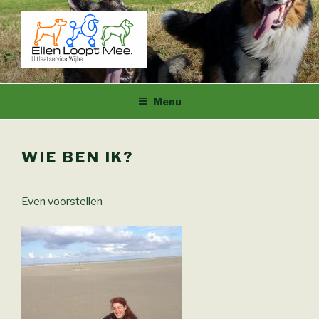
Naar
de
inhoud
springen
ELLEN LOOPT MEE.
Uitlaatservice Wijhe
Menu
WIE BEN IK?
Even voorstellen